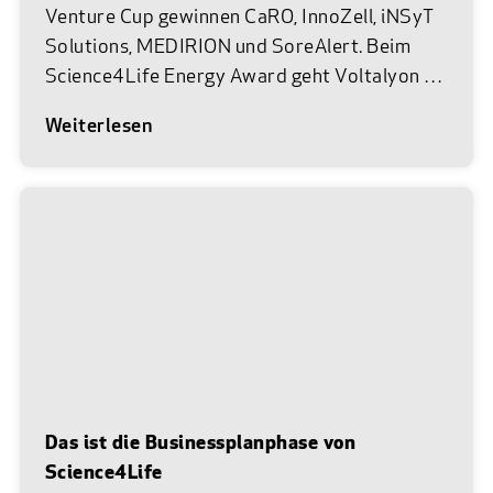
Venture Cup gewinnen CaRO, InnoZell, iNSyT
Solutions, MEDIRION und SoreAlert. Beim
Science4Life Energy Award geht Voltalyon als
Siegerteam hervor. Am 22. Juni 2026 war es
Weiterlesen
wieder so weit. Im Museum Reinhard Ernst in
Wiesbaden trafen die vielversprechendsten
Gründerteams aus Life Sciences, Chemie und
Energie auf das Netzwerk des Science4Life
e.V. Bei der feierlichen Abschlussprämierung
von Science4Life wurden unter insgesamt 83
Einreichungen die besten Businesspläne aus
den Branchen Life Sciences und Chemie mit
dem Science4Life Venture Cup sowie das
beste Team aus der Energie-Branche mit dem
Science4Life Energy Award ausgezeichnet.
Das ist die Businessplanphase von
Vor Ort in bester Location feierten und
Science4Life