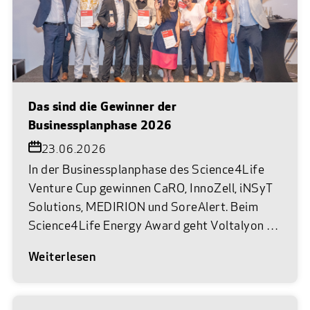
Das sind die Gewinner der
Businessplanphase 2026
23.06.2026
In der Businessplanphase des Science4Life
Venture Cup gewinnen CaRO, InnoZell, iNSyT
Solutions, MEDIRION und SoreAlert. Beim
Science4Life Energy Award geht Voltalyon als
Siegerteam hervor. Am 22. Juni 2026 war es
Weiterlesen
wieder so weit. Im Museum Reinhard Ernst in
Wiesbaden trafen die vielversprechendsten
Gründerteams aus Life Sciences, Chemie und