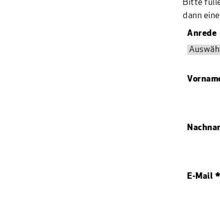
Bitte fül
dann ein
Anrede
Vornam
Nachna
E-Mail 