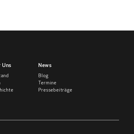
r Uns
News
tand
Blog
m
Termine
hichte
Pressebeiträge