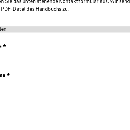
len Sie das unten stehende Kontaktformular aus. Wir sen
e PDF-Datei des Handbuchs zu.
e *
me *
*