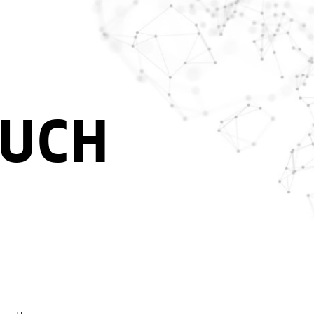
Login
demy
Über Uns
News
BUCH