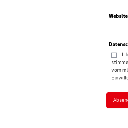
Website
Datensc
Ic
stimme
vom mi
Einwill
Absen