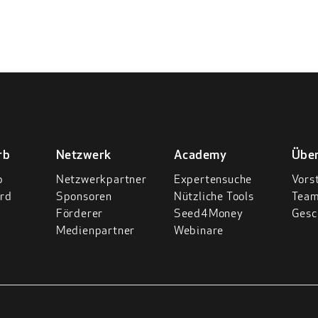
rb
Netzwerk
Academy
Übe
p
Netzwerkpartner
Expertensuche
Vors
rd
Sponsoren
Nützliche Tools
Tea
Förderer
Seed4Money
Gesc
Medienpartner
Webinare