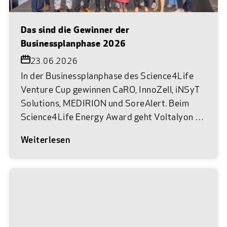
Das sind die Gewinner der
Businessplanphase 2026
23.06.2026
In der Businessplanphase des Science4Life
Venture Cup gewinnen CaRO, InnoZell, iNSyT
Solutions, MEDIRION und SoreAlert. Beim
Science4Life Energy Award geht Voltalyon als
Siegerteam hervor. Am 22. Juni 2026 war es
Weiterlesen
wieder so weit. Im Museum Reinhard Ernst in
Wiesbaden trafen die vielversprechendsten
Gründerteams aus Life Sciences, Chemie und
Energie auf das Netzwerk des Science4Life
e.V. Bei der feierlichen Abschlussprämierung
von Science4Life wurden unter insgesamt 83