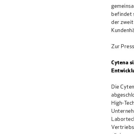
gemeinsa
befindet 
der zweit
Kundenhä
Zur Press
Cytena si
Entwickl
Die Cyten
abgeschlo
High-Tech
Unterneh
Labortech
Vertriebs