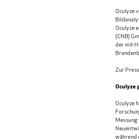
Oculyze v
Bildanaly
Oculyze e
(CNB) Gmb
der mit H
Brandenbu
Zur Press
Oculyze 
Oculyze h
Forschung
Messung v
Neuentwic
während 