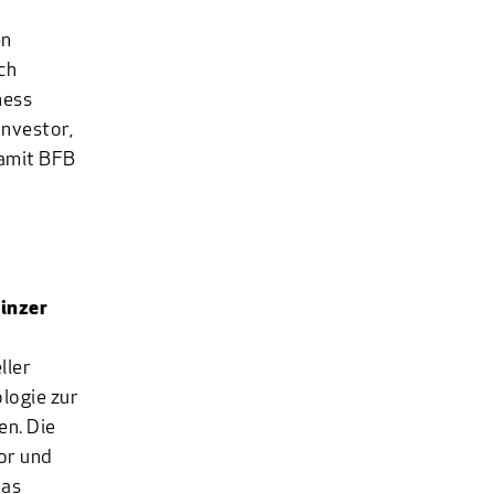
en
ch
ness
Investor,
damit BFB
inzer
ller
logie zur
en. Die
or und
das