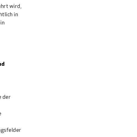
hrt wird,
tlich in
in
nd
h
e der
e
ngsfelder