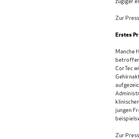
zügiger e
Zur Press
Erstes P
Manche Hi
betroffen
CorTec wi
Gehirnakt
aufgezeic
Administr
klinische
jungen Fr
beispiels
Zur Press