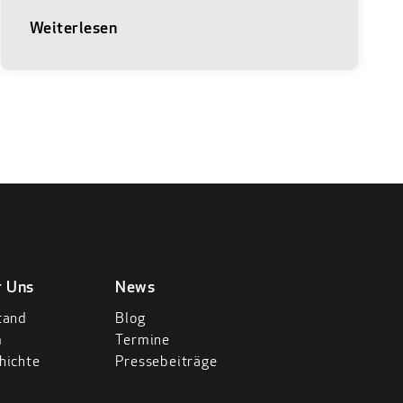
Insgesamt 91 Teams reichten in dieser
Weiterlesen
Wettbewerbsrunde ihre Konzepte in
Form eines Read Deck ein – mit dem Ziel,
wissenschaftliche Exzellenz in
marktfähige Innovationen zu überführen.
Anfang der Woche wurden die besten
Geschäftskonzepte aus Life Sciences,
Chemie und Energie ausgezeichnet.
Besonders deutlich wurde: Die Teams
denken regulatorische Anforderungen,
Skalierbarkeit und Patientenversorgung
von Anfang an mit. Ob Genomeditierung,
r Uns
News
personalisierte Atemwegstherapie,
tand
Blog
tierfreie Sicherheitsprüfungen,
m
Termine
innovative Antiinfektiva oder stabile
hichte
Pressebeiträge
RNA-Arzneimittel – die ausgezeichneten
Start-ups adressieren zentrale