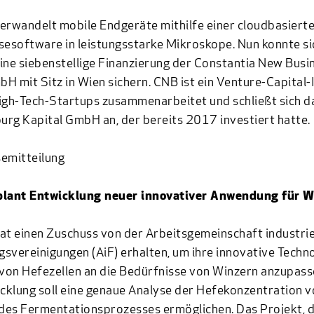
erwandelt mobile Endgeräte mithilfe einer cloudbasiert
sesoftware in leistungsstarke Mikroskope. Nun konnte si
ine siebenstellige Finanzierung der Constantia New Busi
H mit Sitz in Wien sichern. CNB ist ein Venture-Capital-
igh-Tech-Startups zusammenarbeitet und schließt sich 
rg Kapital GmbH an, der bereits 2017 investiert hatte.
emitteilung
plant Entwicklung neuer innovativer Anwendung für W
at einen Zuschuss von der Arbeitsgemeinschaft industrie
svereinigungen (AiF) erhalten, um ihre innovative Techno
on Hefezellen an die Bedürfnisse von Winzern anzupass
klung soll eine genaue Analyse der Hefekonzentration v
des Fermentationsprozesses ermöglichen. Das Projekt, 