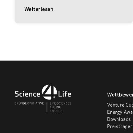
Science4Life Energy Award geht
Weiterlesen
Voltalyon als Siegerteam hervor. Am 22.
Juni 2026 war es wieder so weit. Im
Museum Reinhard Ernst in Wiesbaden
trafen die vielversprechendsten
Gründerteams aus Life Sciences, Chemie
und Energie auf das Netzwerk des
Science4Life e.V. Bei der feierlichen
Abschlussprämierung von Science4Life
wurden unter insgesamt 83 Einreichungen
die besten Businesspläne aus den
Branchen Life Sciences und Chemie mit
Wettbewe
dem Science4Life Venture Cup sowie das
Venture Cu
beste Team aus der Energie-Branche mit
Energy Awa
dem Science4Life Energy Award
Downloads
ausgezeichnet. Vor Ort in bester Location
Preisträger
feierten und netzwerkten die Teams mit