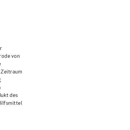
r
trode von
e
n Zeitraum
g
n
dukt des
ilfsmittel