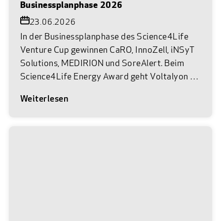
Businessplanphase 2026
23.06.2026
In der Businessplanphase des Science4Life
Venture Cup gewinnen CaRO, InnoZell, iNSyT
Solutions, MEDIRION und SoreAlert. Beim
Science4Life Energy Award geht Voltalyon als
Siegerteam hervor. Am 22. Juni 2026 war es
Weiterlesen
wieder so weit. Im Museum Reinhard Ernst in
Wiesbaden trafen die vielversprechendsten
Gründerteams aus Life Sciences, Chemie und
Energie auf das Netzwerk des Science4Life
e.V. Bei der feierlichen Abschlussprämierung
von Science4Life wurden unter insgesamt 83
Einreichungen die besten Businesspläne aus
den Branchen Life Sciences und Chemie mit
dem Science4Life Venture Cup sowie das