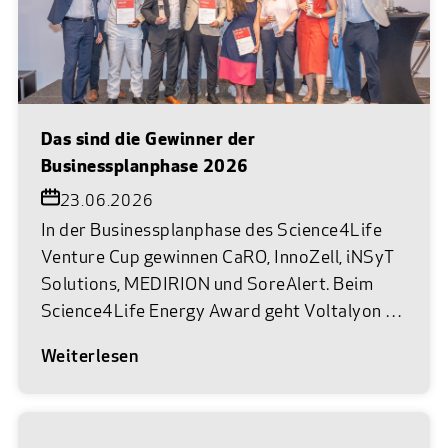
Das sind die Gewinner der
Businessplanphase 2026
23.06.2026
In der Businessplanphase des Science4Life
Venture Cup gewinnen CaRO, InnoZell, iNSyT
Solutions, MEDIRION und SoreAlert. Beim
Science4Life Energy Award geht Voltalyon als
Siegerteam hervor. Am 22. Juni 2026 war es
Weiterlesen
wieder so weit. Im Museum Reinhard Ernst in
Wiesbaden trafen die vielversprechendsten
Gründerteams aus Life Sciences, Chemie und
Energie auf das Netzwerk des Science4Life