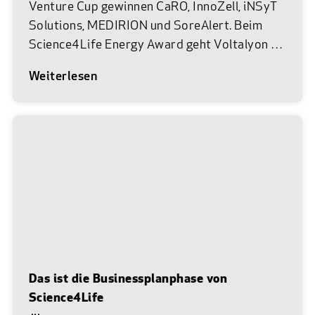
Venture Cup gewinnen CaRO, InnoZell, iNSyT
Solutions, MEDIRION und SoreAlert. Beim
Science4Life Energy Award geht Voltalyon als
Siegerteam hervor. Am 22. Juni 2026 war es
Weiterlesen
wieder so weit. Im Museum Reinhard Ernst in
Wiesbaden trafen die vielversprechendsten
Gründerteams aus Life Sciences, Chemie und
Energie auf das Netzwerk des Science4Life
e.V. Bei der feierlichen Abschlussprämierung
von Science4Life wurden unter insgesamt 83
Einreichungen die besten Businesspläne aus
den Branchen Life Sciences und Chemie mit
dem Science4Life Venture Cup sowie das
beste Team aus der Energie-Branche mit dem
Science4Life Energy Award ausgezeichnet.
Das ist die Businessplanphase von
Vor Ort in bester Location feierten und
Science4Life
netzwerkten die Teams mit