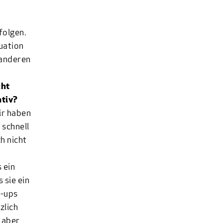
folgen.
uation
r anderen
cht
ativ?
Wir haben
 schnell
h nicht
 ein
 sie ein
t-ups
zlich
 aber