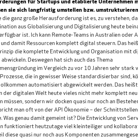
rderungen für Startups und etablierte Unternehmen mi
en sie sich langfristig umstellen bzw. umstrukturiere
e die ganz große Herausforderung ist es, zu verstehen, d
nation aus Globalisierung und Digitalisierung heute beina
erfügbar ist. Ich kann Remote-Teams in Australien oder 
und damit Ressourcen komplett digital steuern. Das heißt
rinzip die komplette Entwicklung und Organisation mit di
 abwickeln. Deswegen hat sich auch das Thema
ensgründung im Vergleich zu vor 10 Jahren sehr stark 
 Prozesse, die in gewisser Weise standardisierbar sind, k
 vollkommen automatisiert abgewickelt werden. Das heißt
in der digitalen Welt heute vieles nicht mehr komplett neu
n müssen, sondern wir docken quasi nur noch an Bestehe
pricht man oft von der API Ökonomie – der Schnittstellen
 Was genau damit gemeint ist? Die Entwicklung von Ser
n funktioniert heutzutage viel kleinteiliger und kollabora
eil diese quasi nur noch aus Komponenten zusammengeset