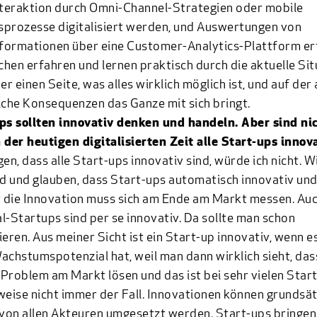
teraktion durch Omni-Channel-Strategien oder mobile
prozesse digitalisiert werden, und Auswertungen von
formationen über eine Customer-Analytics-Plattform er
hen erfahren und lernen praktisch durch die aktuelle Sit
der einen Seite, was alles wirklich möglich ist, und auf de
lche Konsequenzen das Ganze mit sich bringt.
ps sollten innovativ denken und handeln. Aber sind ni
 der heutigen digitalisierten Zeit alle Start-ups innov
gen, dass alle Start-ups innovativ sind, würde ich nicht. 
ld und glauben, dass Start-ups automatisch innovativ und
r die Innovation muss sich am Ende am Markt messen. Auc
tal-Startups sind per se innovativ. Da sollte man schon
ieren. Aus meiner Sicht ist ein Start-up innovativ, wenn es
achstumspotenzial hat, weil man dann wirklich sieht, dass
Problem am Markt lösen und das ist bei sehr vielen Star
weise nicht immer der Fall. Innovationen können grundsät
 von allen Akteuren umgesetzt werden. Start-ups bringen