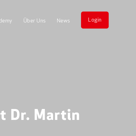
Login
demy
Über Uns
News
t Dr. Martin