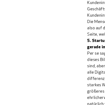
Kundenin
Geschäfts
Kundenin
Die Mensc
also auf 
Seite, we
5. Startu
gerade in
Per se sa
dieses Bi
sind, abe
alle Digi
differenz
starkes W
größeres 
ehrlicher
natürlich