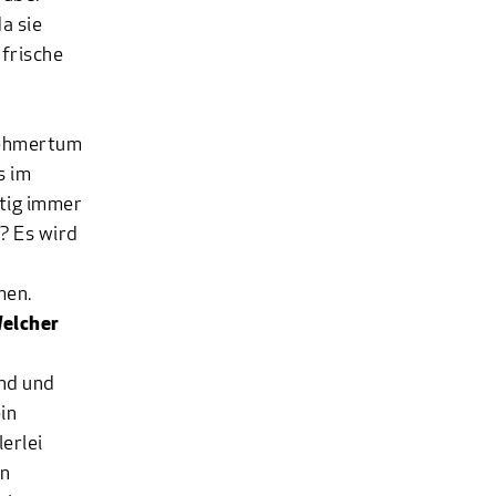
a sie
 frische
nehmertum
s im
htig immer
? Es wird
men.
Welcher
ind und
in
erlei
en