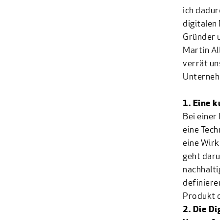
ich dadur
digitalen
Gründer u
Martin A
verrät un
Unterneh
1. Eine k
Bei einer
eine Tech
eine Wirk
geht daru
nachhalti
definier
Produkt o
2. Die Di