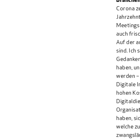
Branchen.
Corona ze
Jahrzehnt
Meetings 
auch fris
Auf der a
sind. Ich
Gedanken 
haben, un
werden – 
Digitale 
hohen Kos
Digitaldie
Organisat
haben, si
welche zu
zwangsläu