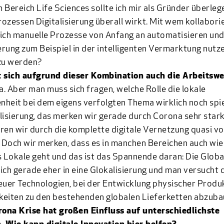
 Bereich Life Sciences sollte ich mir als Gründer überlege
ozessen Digitalisierung überall wirkt. Mit wem kollaborie
ich manuelle Prozesse von Anfang an automatisieren un
ierung zum Beispiel in der intelligenten Vermarktung nutz
zu werden?
t sich aufgrund dieser Kombination auch die Arbeitswe
ja. Aber man muss sich fragen, welche Rolle die lokale
heit bei dem eigens verfolgten Thema wirklich noch spie
lisierung, das merken wir gerade durch Corona sehr stark
ren wir durch die komplette digitale Vernetzung quasi v
. Doch wir merken, dass es in manchen Bereichen auch wi
s Lokale geht und das ist das Spannende daran: Die Globa
ich gerade eher in eine Glokalisierung und man versucht 
euer Technologien, bei der Entwicklung physischer Produ
eiten zu den bestehenden globalen Lieferketten abzuba
rona Krise hat großen Einfluss auf unterschiedlichste