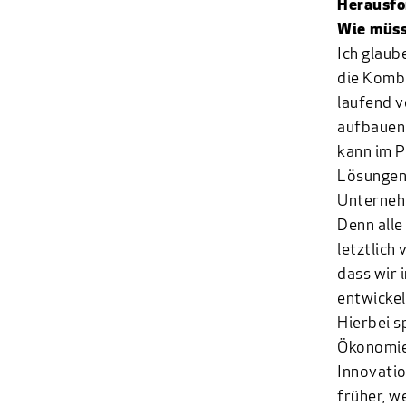
Herausfo
Wie müss
Ich glaub
die Kombi
laufend v
aufbauen 
kann im P
Lösungen
Unternehm
Denn alle
letztlich
dass wir 
entwickel
Hierbei s
Ökonomie.
Innovatio
früher, w