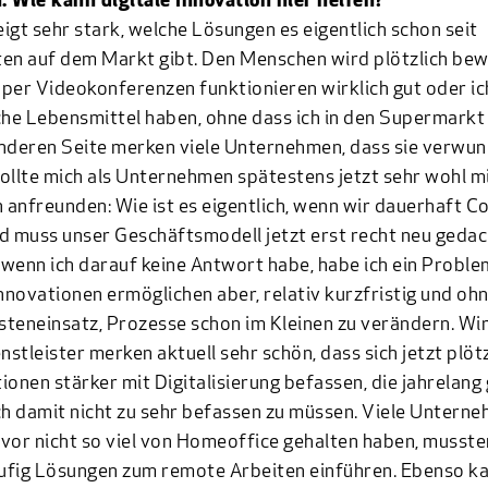
 Wie kann digitale Innovation hier helfen?
igt sehr stark, welche Lösungen es eigentlich schon seit
en auf dem Markt gibt. Den Menschen wird plötzlich bew
per Videokonferenzen funktionieren wirklich gut oder ic
che Lebensmittel haben, ohne dass ich in den Supermarkt
nderen Seite merken viele Unternehmen, dass sie verwu
 sollte mich als Unternehmen spätestens jetzt sehr wohl 
anfreunden: Wie ist es eigentlich, wenn wir dauerhaft C
d muss unser Geschäftsmodell jetzt erst recht neu gedac
wenn ich darauf keine Antwort habe, habe ich ein Proble
Innovationen ermöglichen aber, relativ kurzfristig und o
teneinsatz, Prozesse schon im Kleinen zu verändern. Wir
nstleister merken aktuell sehr schön, dass sich jetzt plöt
ionen stärker mit Digitalisierung befassen, die jahrelang
ch damit nicht zu sehr befassen zu müssen. Viele Unterne
vor nicht so viel von Homeoffice gehalten haben, musste
fig Lösungen zum remote Arbeiten einführen. Ebenso ka