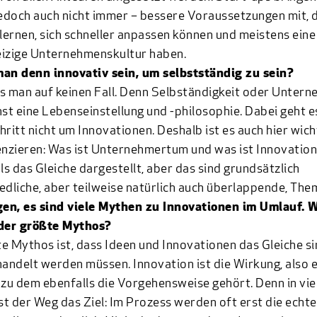
jedoch auch nicht immer – bessere Voraussetzungen mit, d
 lernen, sich schneller anpassen können und meistens eine
eizige Unternehmenskultur haben.
man denn innovativ sein, um selbstständig zu sein?
s man auf keinen Fall. Denn Selbständigkeit oder Unter
hst eine Lebenseinstellung und -philosophie. Dabei geht e
hritt nicht um Innovationen. Deshalb ist es auch hier wic
enzieren: Was ist Unternehmertum und was ist Innovation
als das Gleiche dargestellt, aber das sind grundsätzlich
edliche, aber teilweise natürlich auch überlappende, The
gen, es sind viele Mythen zu Innovationen im Umlauf. 
 der größte Mythos?
e Mythos ist, dass Ideen und Innovationen das Gleiche s
handelt werden müssen. Innovation ist die Wirkung, also e
 zu dem ebenfalls die Vorgehensweise gehört. Denn in viel
ist der Weg das Ziel: Im Prozess werden oft erst die echt