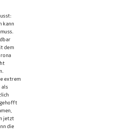
usst:
h kann
 muss.
ndbar
mit dem
orona
ht
m.
hne extrem
 als
zlich
 gehofft
hmen,
n jetzt
nn die