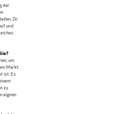
g der
em
tellen.
Dr.
auf und
reiches
Sie?
mmen, um
 am Markt
 ist. Es
 einem
n zu
m eignen