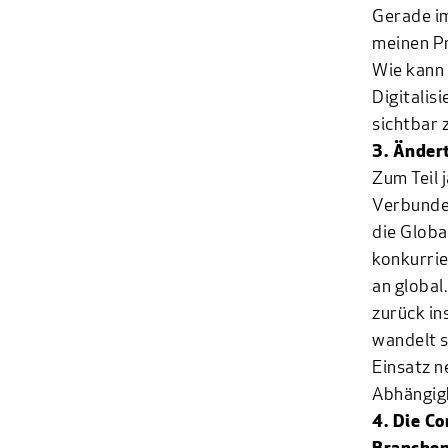
Gerade im
meinen Pr
Wie kann 
Digitalis
sichtbar 
3. Änder
Zum Teil 
Verbunden
die Globa
konkurrie
an global
zurück in
wandelt s
Einsatz n
Abhängigk
4. Die Co