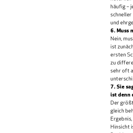
häufig – 
schneller
und ehrg
6. Muss 
Nein, mus
ist zunäc
ersten Sc
zu differ
sehr oft 
unterschi
7. Sie sa
ist denn
Der größt
gleich be
Ergebnis,
Hinsicht 