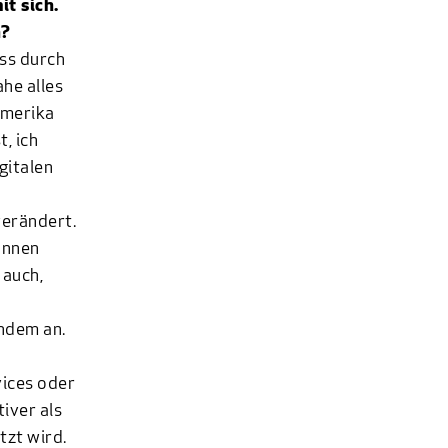
t sich.
n?
ass durch
he alles
Amerika
, ich
gitalen
verändert.
önnen
 auch,
ndem an.
vices oder
tiver als
zt wird.