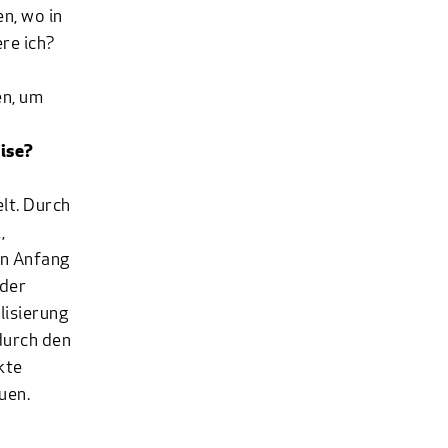
n, wo in
re ich?
d
en, um
ise?
lt. Durch
,
on Anfang
eder
lisierung
durch den
kte
uen.