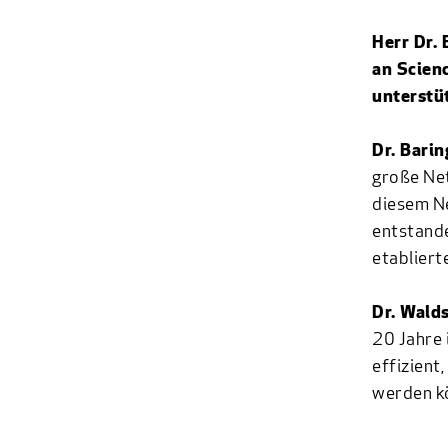
Herr Dr.
an Scienc
unterstü
Dr. Barin
große Net
diesem Ne
entstand
etabliert
Dr. Wald
20 Jahre 
effizient
werden k