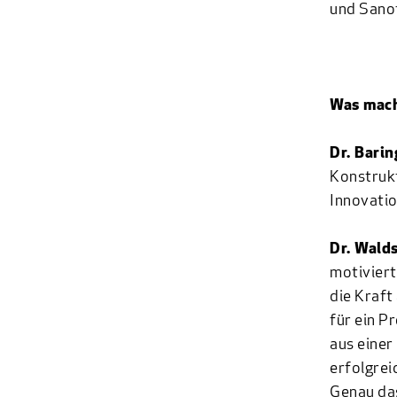
und Sanof
Was mach
Dr. Bari
Konstrukt
Innovatio
Dr. Wald
motiviert
die Kraft
für ein P
aus einer
erfolgrei
Genau das