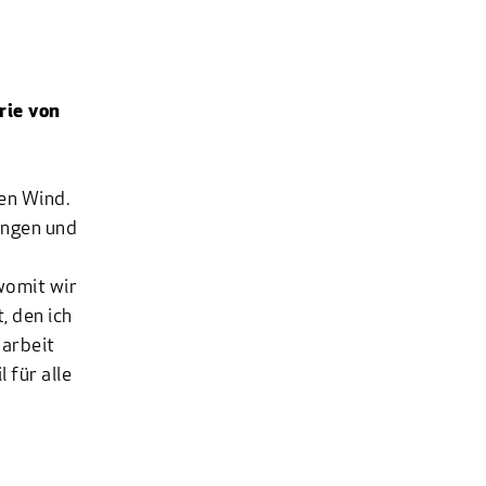
rie von
en Wind.
ingen und
womit wir
, den ich
narbeit
 für alle