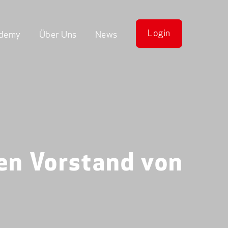
Login
demy
Über Uns
News
en Vorstand von