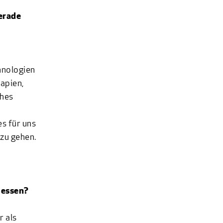
erade
hnologien
apien,
ches
s für uns
zu gehen.
Hessen?
r als