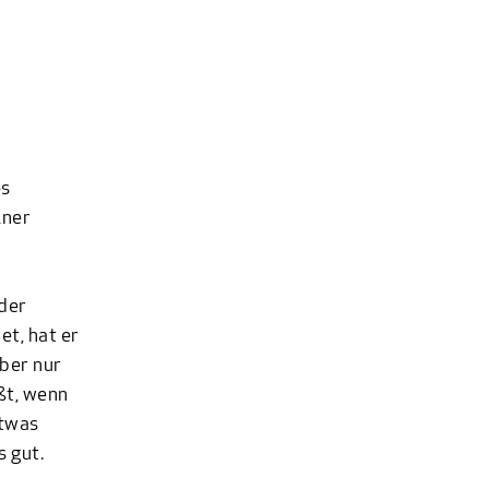
es
iner
der
et, hat er
aber nur
ßt, wenn
etwas
s gut.