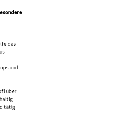
 Besondere
ife das
aus
-ups und
.
fi über
haltig
d tätig