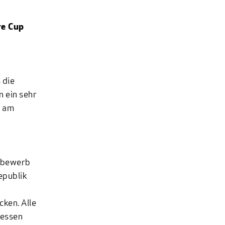
re Cup
 die
n ein sehr
d am
ttbewerb
epublik
ken. Alle
Hessen