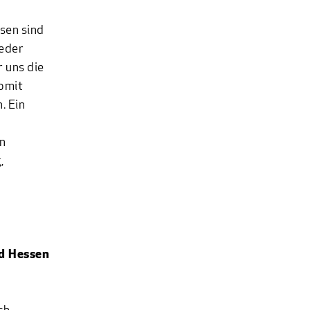
r
sen sind
ieder
 uns die
omit
. Ein
in
,
nd Hessen