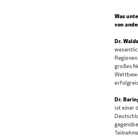
Was unte
von ande
Dr. Wald
wesentlic
Regionen 
großes N
Wettbewer
erfolgrei
Dr. Barin
ist einer
Deutschla
gegenüber
Teilnehme