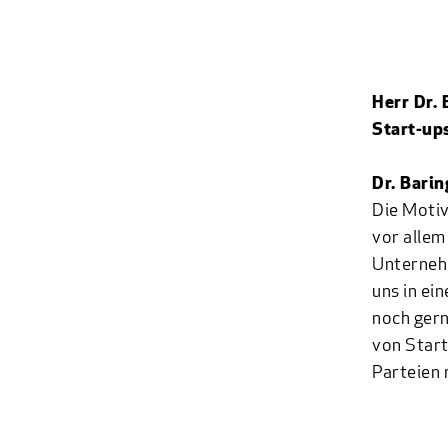
Herr Dr.
Start-up
Dr. Barin
Die Motiv
vor alle
Unterneh
uns in ei
noch gern
von Start
Parteien m