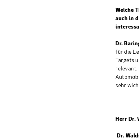
Welche T
auch in 
interess
Dr. Bari
für die L
Targets u
relevant.
Automobil
sehr wich
Herr Dr. 
Dr. Wal