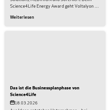
Science4Life Energy Award geht Voltalyon als
Siegerteam hervor. Am 22. Juni 2026 war es
Weiterlesen
wieder so weit. Im Museum Reinhard Ernst in
Wiesbaden trafen die vielversprechendsten
Gründerteams aus Life Sciences, Chemie und
Energie auf das Netzwerk des Science4Life
e.V. Bei der feierlichen Abschlussprämierung
von Science4Life wurden unter insgesamt 83
Einreichungen die besten Businesspläne aus
den Branchen Life Sciences und Chemie mit
dem Science4Life Venture Cup sowie das
beste Team aus der Energie-Branche mit dem
Science4Life Energy Award ausgezeichnet.
Das ist die Businessplanphase von
Vor Ort in bester Location feierten und
Science4Life
netzwerkten die Teams mit
18.03.2026
Branchenexperten, Förderern und anderen