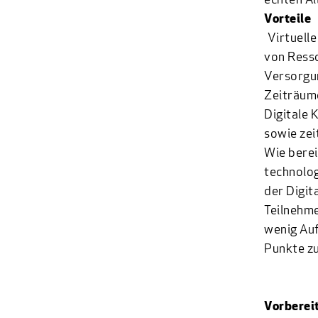
echten Al
Vorteile
Virtuell
von Resso
Versorgun
Zeiträume
Digitale 
sowie zei
Wie berei
technolog
der Digit
Teilnehme
wenig Auf
Punkte zu
Vorberei