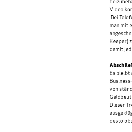
beizubeha
Video kon
Bei Tele
man mit e
angeschni
Keeper) z
damit jed
Abschlie
Es bleibt
Business-
von ständ
Geldbeute
Dieser Tr
ausgeklüg
desto ob