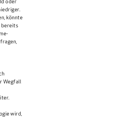
ld oder
iedriger.
n, könnte
 bereits
ime-
 fragen,
ch
r Wegfall
ter.
gie wird,