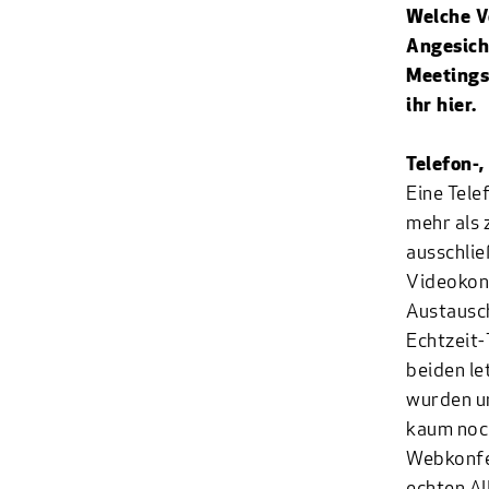
Welche V
Angesicht
Meetings
ihr hier.
Telefon-
Eine Tele
mehr als 
ausschlie
Videokonf
Austausc
Echtzeit-
beiden le
wurden un
kaum noch
Webkonfe