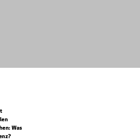
t
len
hen: Was
renz?