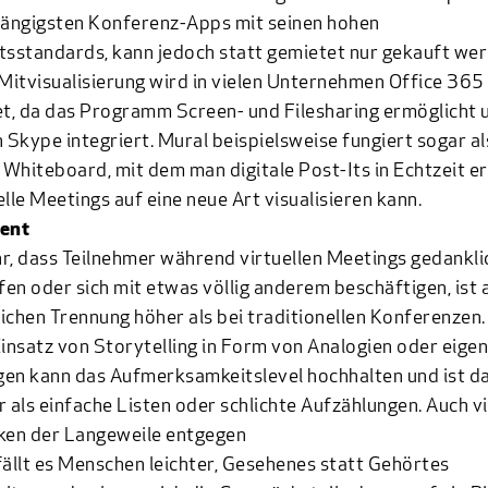
gängigsten Konferenz-Apps mit seinen hohen
tsstandards, kann jedoch statt gemietet nur gekauft wer
 Mitvisualisierung wird in vielen Unternehmen
Office 365
, da das Programm Screen- und Filesharing ermöglicht 
h Skype integriert.
Mural
beispielsweise fungiert sogar al
s Whiteboard, mit dem man digitale Post-Its in Echtzeit er
elle Meetings auf eine neue Art visualisieren kann.
ent
r, dass Teilnehmer während virtuellen Meetings gedankli
en oder sich mit etwas völlig anderem beschäftigen, ist
ichen Trennung höher als bei traditionellen Konferenzen.
Einsatz von Storytelling in Form von Analogien oder eige
en kann das Aufmerksamkeitslevel hochhalten und ist d
r als einfache Listen oder schlichte Aufzählungen. Auch vi
ken der Langeweile entgegen
fällt es Menschen leichter, Gesehenes statt Gehörtes