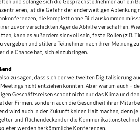
lten und solange sich die Gesprächsteilnehmer auf ein Bi
zentrieren, ist die Gefahr der anderweitigen Ablenkung n
fonkonferenzen, die komplett ohne Bild auskommen müsse
iner zuvor verschickten Agenda Abhilfe verschaffen. Wie
tten, kann es außerdem sinnvoll sein, feste Rollen (z.B. T
u vergeben und stillere Teilnehmer nach ihrer Meinung zu
er die Chance hat, sich einzubringen.
ßend
 also zu sagen, dass sich der weltweiten Digitalisierung au
Meetings nicht entziehen konnten. Aber warum auch – de
igen Geschäftsreisen schont nicht nur das Klima und den
l der Firmen, sondern auch die Gesundheit ihrer Mitarbei
end wird auch in der Zukunft keinen Halt machen, denn je
elter und flächendeckender die Kommunikationstechnolo
soleter werden herkömmliche Konferenzen.