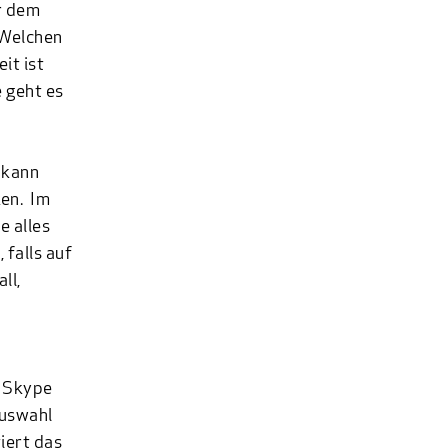
or dem
 Welchen
it ist
 geht es
 kann
ken. Im
e alles
 falls auf
ll,
g
Skype
auswahl
iert das