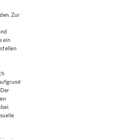
den. Zur
und
s ein
stellen
ch
 aufgrund
 Der
nen
abei
suelle