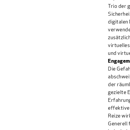
Trio der 
Sicherhei
digitalen
verwendet
zusätzlic
virtuelle
und virtu
Engagem
Die Gefah
abschweif
der räuml
gezielte 
Erfahrung
effektive
Reize wir
Generell 