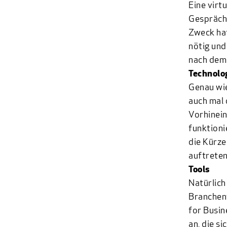
Eine virt
Gespräch 
Zweck hat
nötig und
nach dem
Technolo
Genau wie
auch mal 
Vorhinein
funktioni
die Kürze
auftreten
Tools
Natürlich
Branchenf
for Busin
an, die s