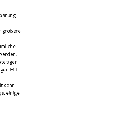
sparung
r größere
umliche
 werden.
stetigen
ger. Mit
e
t sehr
s, einige