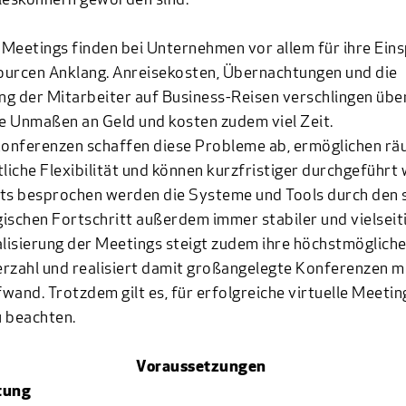
leskönnern geworden sind.
e Meetings finden bei Unternehmen vor allem für ihre Ein
urcen Anklang. Anreisekosten, Übernachtungen und die
g der Mitarbeiter auf Business-Reisen verschlingen übe
 Unmaßen an Geld und kosten zudem viel Zeit.
Konferenzen schaffen diese Probleme ab, ermöglichen rä
tliche Flexibilität und können kurzfristiger durchgeführt
ts besprochen werden die Systeme und Tools durch den 
ischen Fortschritt außerdem immer stabiler und vielseiti
alisierung der Meetings steigt zudem ihre höchstmöglich
rzahl und realisiert damit großangelegte Konferenzen mi
wand. Trotzdem gilt es, für erfolgreiche virtuelle Meeting
 beachten.
Voraussetzungen
tung