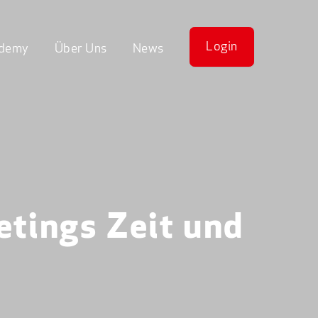
Login
demy
Über Uns
News
etings Zeit und