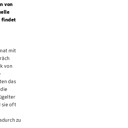
en von
elle
 findet
onat mit
präch
ck von
e
ten das
 die
ügelter
sie oft
adurch zu