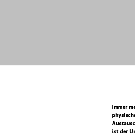
Immer me
physisch
Austausc
ist der 