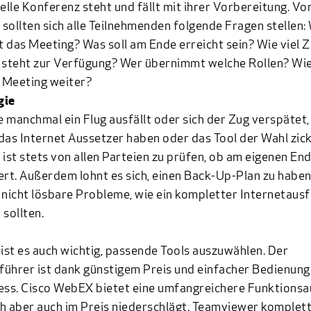
uelle Konferenz steht und fällt mit ihrer Vorbereitung. V
sollten sich alle Teilnehmenden folgende Fragen stellen:
 das Meeting? Was soll am Ende erreicht sein? Wie viel Ze
 steht zur Verfügung? Wer übernimmt welche Rollen? Wie
 Meeting weiter?
gie
 manchmal ein Flug ausfällt oder sich der Zug verspätet,
das Internet Aussetzer haben oder das Tool der Wahl zic
 ist stets von allen Parteien zu prüfen, ob am eigenen End
ert. Außerdem lohnt es sich, einen Back-Up-Plan zu haben,
 nicht lösbare Probleme, wie ein kompletter Internetausfa
 sollten.
 ist es auch wichtig, passende Tools auszuwählen. Der
ührer ist dank günstigem Preis und einfacher Bedienun
ess
.
Cisco WebEX
bietet eine umfangreichere Funktions
ich aber auch im Preis niederschlägt.
Teamviewer
komplett