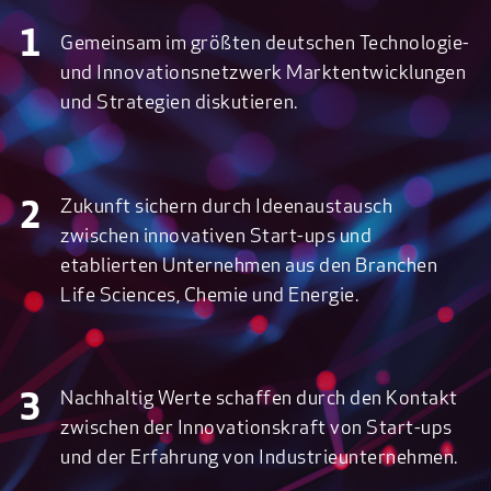
1
Gemeinsam im größten deutschen Technologie-
und Innovationsnetzwerk Marktentwicklungen
und Strategien diskutieren.
Zukunft sichern durch Ideenaustausch
2
zwischen innovativen Start-ups und
etablierten Unternehmen aus den Branchen
Life Sciences, Chemie und Energie.
Nachhaltig Werte schaffen durch den Kontakt
3
zwischen der Innovationskraft von Start-ups
und der Erfahrung von Industrieunternehmen.