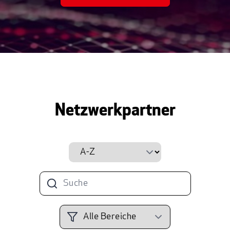
S4L-Fan und Partner beim HTGF
BM H Beteiligungs-
Managementgesellschaft Hessen mbH
Netzwerkpartner