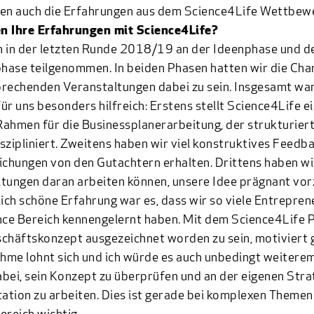
len auch die Erfahrungen aus dem Science4Life Wettbew
n Ihre Erfahrungen mit Science4Life?
 in der letzten Runde 2018/19 an der Ideenphase und d
ase teilgenommen. In beiden Phasen hatten wir die Chan
rechenden Veranstaltungen dabei zu sein. Insgesamt war
ür uns besonders hilfreich: Erstens stellt Science4Life e
ahmen für die Businessplanerarbeitung, der strukturier
diszipliniert. Zweitens haben wir viel konstruktives Feedb
ichungen von den Gutachtern erhalten. Drittens haben wi
tungen daran arbeiten können, unsere Idee prägnant vorz
lich schöne Erfahrung war es, dass wir so viele Entrepren
nce Bereich kennengelernt haben. Mit dem Science4Life P
chäftskonzept ausgezeichnet worden zu sein, motiviert g
ahme lohnt sich und ich würde es auch unbedingt weitere
dabei, sein Konzept zu überprüfen und an der eigenen Stra
tion zu arbeiten. Dies ist gerade bei komplexen Themen 