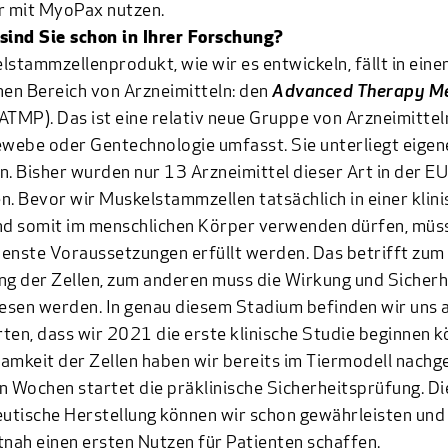
r mit MyoPax nutzen.
sind Sie schon in Ihrer Forschung?
lstammzellenprodukt, wie wir es entwickeln, fällt in eine
hen Bereich von Arzneimitteln: den
Advanced Therapy Me
ATMP). Das ist eine relativ neue Gruppe von Arzneimitteln
ewebe oder Gentechnologie umfasst. Sie unterliegt eigen
n. Bisher wurden nur 13 Arzneimittel dieser Art in der EU
n. Bevor wir Muskelstammzellen tatsächlich in einer klin
nd somit im menschlichen Körper verwenden dürfen, müs
enste Voraussetzungen erfüllt werden. Das betrifft zum 
ng der Zellen, zum anderen muss die Wirkung und Sicherh
sen werden. In genau diesem Stadium befinden wir uns a
ten, dass wir 2021 die erste klinische Studie beginnen k
amkeit der Zellen haben wir bereits im Tiermodell nachg
n Wochen startet die präklinische Sicherheitsprüfung. Di
tische Herstellung können wir schon gewährleisten und
tnah einen ersten Nutzen für Patienten schaffen.