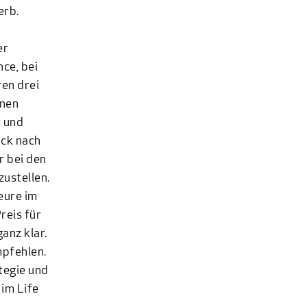
erb.
er
ce, bei
en drei
inen
t und
ack nach
r bei den
ustellen.
eure im
reis für
anz klar.
mpfehlen.
tegie und
im Life