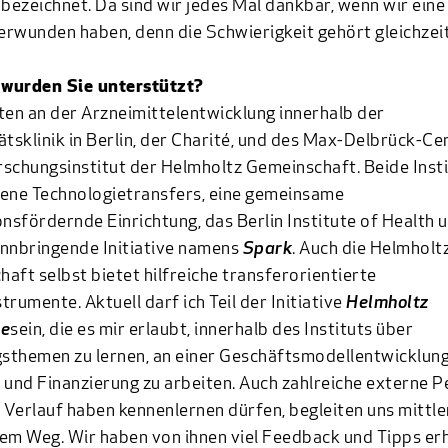
 bezeichnet. Da sind wir jedes Mal dankbar, wenn wir eine
rwunden haben, denn die Schwierigkeit gehört gleichzei
wurden Sie unterstützt?
ten an der Arzneimittelentwicklung innerhalb der
ätsklinik in Berlin, der Charité, und des Max-Delbrück-Ce
schungsinstitut der Helmholtz Gemeinschaft. Beide Inst
ene Technologietransfers, eine gemeinsame
onsfördernde Einrichtung, das Berlin Institute of Health 
nnbringende Initiative namens
Spark
. Auch die Helmholt
aft selbst bietet hilfreiche transferorientierte
trumente. Aktuell darf ich Teil der Initiative
Helmholtz
se
sein, die es mir erlaubt, innerhalb des Instituts über
themen zu lernen, an einer Geschäftsmodellentwicklung
 und Finanzierung zu arbeiten. Auch zahlreiche externe P
m Verlauf haben kennenlernen dürfen, begleiten uns mittle
em Weg. Wir haben von ihnen viel Feedback und Tipps erh