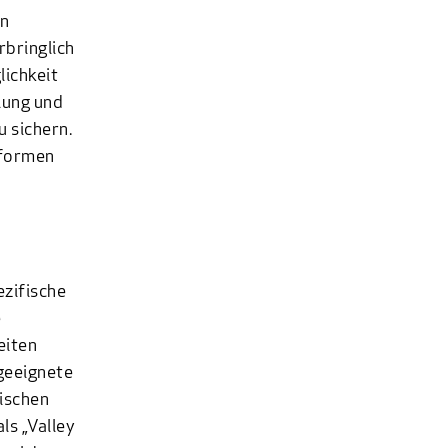
en
bringlich
lichkeit
lung und
 sichern.
nformen
ezifische
e
eiten
 geeignete
wischen
ls „Valley