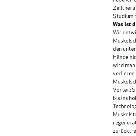
habe ich 
Zellther
Studium 
Was ist d
Wir entwi
Muskelsch
den unter
Hände nic
wird man 
verlieren
Muskelsch
Vorteil: 
bis ins h
Technolog
Muskelsta
regenerat
zurücktra