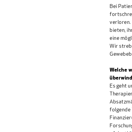
Bei Patie
fortschre
verloren.
bieten, i
eine mögl
Wir streb
Gewebeba
Welche w
überwin
Es geht u
Therapiem
Absatzmär
folgende 
Finanzier
Forschung