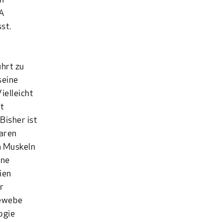
en
BA
st.
hrt zu
seine
ielleicht
t
Bisher ist
laren
ch Muskeln
ine
ien
r
Gewebe
ogie