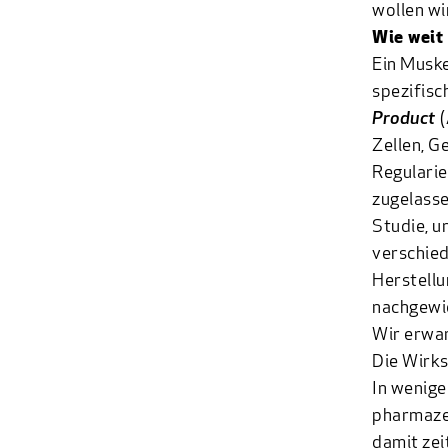
wollen wi
Wie weit 
Ein Muske
spezifisc
Product
(
Zellen, G
Regularie
zugelasse
Studie, u
verschied
Herstellu
nachgewie
Wir erwar
Die Wirks
In wenige
pharmazeu
damit zei