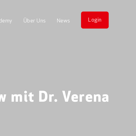
Login
demy
Über Uns
News
w mit Dr. Verena