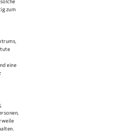
 solche
tig zum
ntrums,
itute
und eine
z
,
ersonen,
rweile
alten.