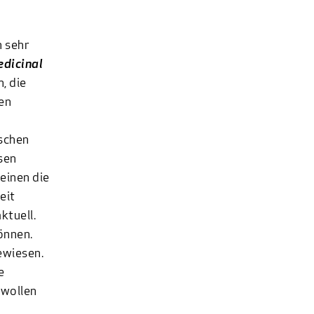
n sehr
dicinal
, die
en
ischen
sen
einen die
eit
ktuell.
önnen.
ewiesen.
e
 wollen