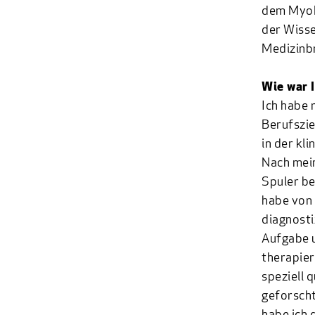
dem MyoPa
der Wisse
Medizinb
Wie war 
Ich habe 
Berufszie
in der kl
Nach mein
Spuler be
habe von 
diagnosti
Aufgabe u
therapier
speziell q
geforscht