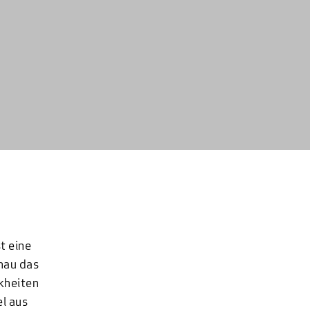
t eine
nau das
kheiten
el aus