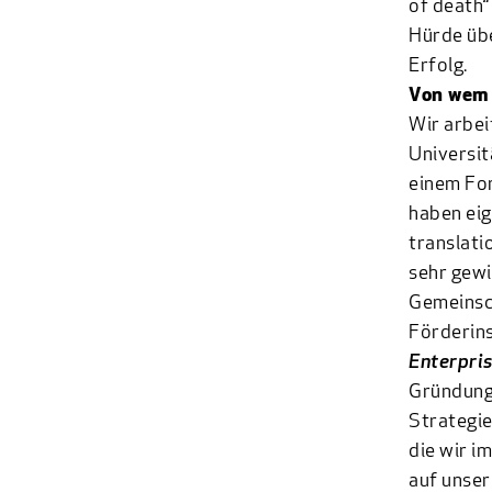
of death“
Hürde übe
Erfolg.
Von wem 
Wir arbei
Universit
einem For
haben eig
translati
sehr gewi
Gemeinsch
Förderins
Enterpri
Gründungs
Strategie
die wir i
auf unser