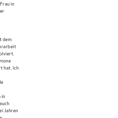
Frau in
er
it dem
orarbeit
lviert.
Simone
t hat. Ich
de
 in
 auch
ei Jahren