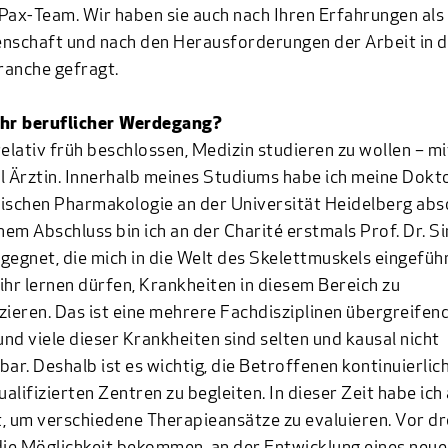
x-Team. Wir haben sie auch nach Ihren Erfahrungen als 
nschaft und nach den Herausforderungen der Arbeit in d
ranche gefragt.
Ihr beruflicher Werdegang?
relativ früh beschlossen, Medizin studieren zu wollen – m
l Ärztin. Innerhalb meines Studiums habe ich meine Dokt
inischen Pharmakologie an der Universität Heidelberg abso
em Abschluss bin ich an der Charité erstmals Prof. Dr. 
gegnet, die mich in die Welt des Skelettmuskels eingeführ
ihr lernen dürfen, Krankheiten in diesem Bereich zu
zieren. Das ist eine mehrere Fachdisziplinen übergreifen
nd viele dieser Krankheiten sind selten und kausal nicht
bar. Deshalb ist es wichtig, die Betroffenen kontinuierlich
ualifizierten Zentren zu begleiten. In dieser Zeit habe ich
, um verschiedene Therapieansätze zu evaluieren. Vor dr