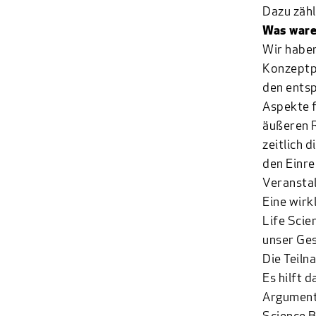
Dazu zäh
Was ware
Wir haben
Konzeptph
den entsp
Aspekte f
äußeren R
zeitlich 
den Einre
Veranstal
Eine wirk
Life Scie
unser Ges
Die Teiln
Es hilft 
Argumenta