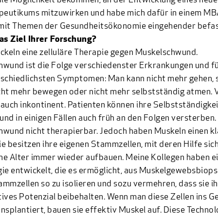
die Möglichkeit bekommen, an der Entwicklung eines neu
apeutikums mitzuwirken und habe mich dafür in einem M
mit Themen der Gesundheitsökonomie eingehender befas
as Ziel Ihrer Forschung?
ckeln eine zelluläre Therapie gegen Muskelschwund.
wund ist die Folge verschiedenster Erkrankungen und fü
schiedlichsten Symptomen: Man kann nicht mehr gehen, 
ht mehr bewegen oder nicht mehr selbstständig atmen. V
auch inkontinent. Patienten können ihre Selbstständigkei
 und in einigen Fällen auch früh an den Folgen versterben. 
wund nicht therapierbar. Jedoch haben Muskeln einen k
Sie besitzen ihre eigenen Stammzellen, mit deren Hilfe si
ohe Alter immer wieder aufbauen. Meine Kollegen haben e
ie entwickelt, die es ermöglicht, aus Muskelgewebsbiops
mmzellen so zu isolieren und sozu vermehren, dass sie ih
ives Potenzial beibehalten. Wenn man diese Zellen ins 
nsplantiert, bauen sie effektiv Muskel auf. Diese Technol