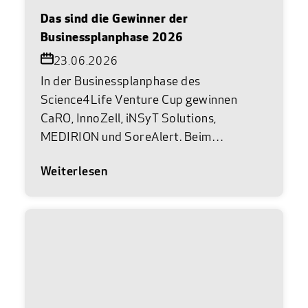
Das sind die Gewinner der
Businessplanphase 2026
23.06.2026
In der Businessplanphase des
Science4Life Venture Cup gewinnen
CaRO, InnoZell, iNSyT Solutions,
MEDIRION und SoreAlert. Beim
Science4Life Energy Award geht
Weiterlesen
Voltalyon als Siegerteam hervor. Am 22.
Juni 2026 war es wieder so weit. Im
Museum Reinhard Ernst in Wiesbaden
trafen die vielversprechendsten
Gründerteams aus Life Sciences, Chemie
und Energie auf das Netzwerk des
Science4Life e.V. Bei der feierlichen
Abschlussprämierung von Science4Life